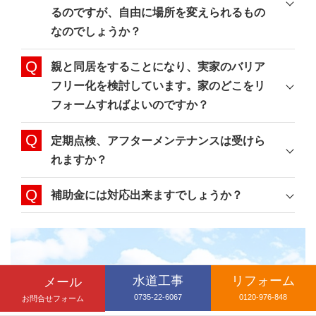
るのですが、自由に場所を変えられるもの
なのでしょうか？
親と同居をすることになり、実家のバリア
フリー化を検討しています。家のどこをリ
フォームすればよいのですか？
定期点検、アフターメンテナンスは受けら
れますか？
補助金には対応出来ますでしょうか？
ご相談ください
水道工事
リフォーム
メール
0735-22-6067
0120-976-848
お問合せフォーム
お見積りのご依頼や事業内容へのご質問など